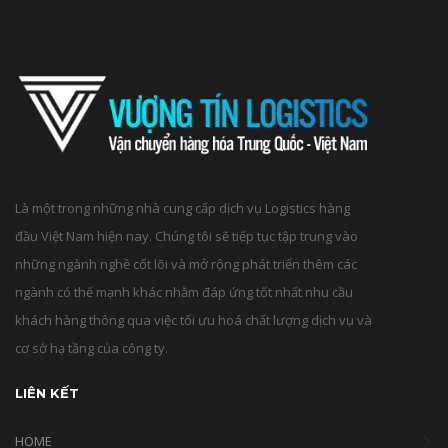
Là một trong những nhà cung cấp dịch vụ Logistics hàng
đầu Việt Nam hiện nay. Chúng tôi sẽ tiếp tục tập trung vào
những ngành nghề cốt lõi và mở rộng phát triển thêm các
ngành có thế mạnh khác nhằm đáp ứng tốt nhất nhu cầu
khách hàng thông qua việc tối ưu hoá chất lượng dịch vụ và
cơ sở hạ tầng của công ty.
LIÊN KẾT
HOME